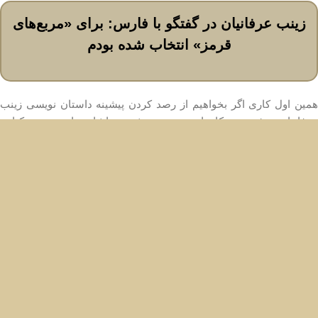
زینب عرفانیان در گفتگو با فارس: برای «مربع‌های
قرمز» انتخاب شده بودم
همین اول کاری اگر بخواهیم از رصد کردن پیشینه داستان نویسی زینب
عرفانیان حرف بزنیم کارمان بسنده می‌شود به اشاره دادن به سه کتابی
که از او منتشر شده. اما وقتی حواس‌مان باشد با نویسنده‌ای طرف
حساب هستیم که کتاب به کتاب بهتر نوشته و نویسنده‌تر شده و قلمش
قوام بیشتری پیدا کرده است دیگر همین پیشینه حرف زدن هم چیزی جز
حشو نیست. کتاب «مربع‌های قرمز» که خاطرات صد شهید به روایت حاج
حسین یکتا است نه تنها بین خودش و الباقی کتاب‌های این عرصه مرز
انداخته بلکه خود نویسنده را هم از کارهای پیشینش جدا کرده است.
یادمان نرود بیشتر کتاب‌هایی که دراین حوزه خوانده‌ایم روایت‌هایی
تک‌خطی بوده‌اند که فرم و محتوای‌شان در انحصار خاطره گویی صرف
بوده است در حالی که مربع‌های قرمز از همان سطور ابتدایی مخاطب را
مجبور می‌کند دور تجربه‌اشاز خوانش زندگینامه شهدا را قلم بگیرد و دل به
رمان واره‌ای بدهد که گسست‌های هدفمندش در روایت گویی عطش و