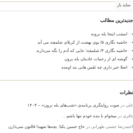
ساید بار
جدیدترین مطالب
امشب اینجا بله برونه
حاشیه نگاری ۵/ بوی بهشت از کربلای شلمچه می آید
حاشیه نگاری ۴/ شلمچه؛ جایی که آدم را نگه می‌دارند
گوشه ای از زحمات خادمان بله برون
اصلا خبر داری چه نَفَس هایی بند اومده
نظرات
علی
در
صوت روایتگری برنامه‌ی «شب‌های بله برون» – ۱۴۰۳
باقری
در
میخوام با بنده خودم تنها باشم…
احمدرضا جشنی طهرانی
در
حاج حسین یکتا: بچه‌ها شهیدا قالتون نمی‌ذارن