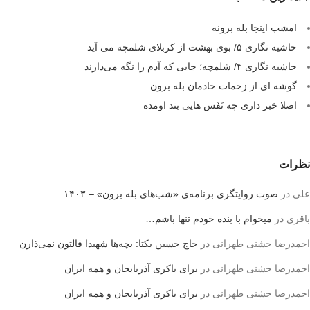
امشب اینجا بله برونه
حاشیه نگاری ۵/ بوی بهشت از کربلای شلمچه می آید
حاشیه نگاری ۴/ شلمچه؛ جایی که آدم را نگه می‌دارند
گوشه ای از زحمات خادمان بله برون
اصلا خبر داری چه نَفَس هایی بند اومده
نظرات
علی
در
صوت روایتگری برنامه‌ی «شب‌های بله برون» – ۱۴۰۳
باقری
در
میخوام با بنده خودم تنها باشم…
احمدرضا جشنی طهرانی
در
حاج حسین یکتا: بچه‌ها شهیدا قالتون نمی‌ذارن
احمدرضا جشنی طهرانی
در
برای باکری آذربایجان و همه ایران
احمدرضا جشنی طهرانی
در
برای باکری آذربایجان و همه ایران