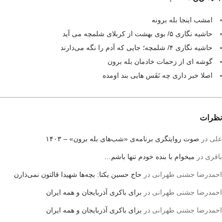
امشب اینجا بله برونه
حاشیه نگاری ۵/ بوی بهشت از کربلای شلمچه می آید
حاشیه نگاری ۴/ شلمچه؛ جایی که آدم را نگه می‌دارند
گوشه ای از زحمات خادمان بله برون
اصلا خبر داری چه نَفَس هایی بند اومده
نظرات
علی
در
صوت روایتگری برنامه‌ی «شب‌های بله برون» – ۱۴۰۳
باقری
در
میخوام با بنده خودم تنها باشم…
احمدرضا جشنی طهرانی
در
حاج حسین یکتا: بچه‌ها شهیدا قالتون نمی‌ذارن
احمدرضا جشنی طهرانی
در
برای باکری آذربایجان و همه ایران
احمدرضا جشنی طهرانی
در
برای باکری آذربایجان و همه ایران