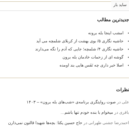
ساید بار
جدیدترین مطالب
امشب اینجا بله برونه
حاشیه نگاری ۵/ بوی بهشت از کربلای شلمچه می آید
حاشیه نگاری ۴/ شلمچه؛ جایی که آدم را نگه می‌دارند
گوشه ای از زحمات خادمان بله برون
اصلا خبر داری چه نَفَس هایی بند اومده
نظرات
علی
در
صوت روایتگری برنامه‌ی «شب‌های بله برون» – ۱۴۰۳
باقری
در
میخوام با بنده خودم تنها باشم…
احمدرضا جشنی طهرانی
در
حاج حسین یکتا: بچه‌ها شهیدا قالتون نمی‌ذارن